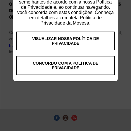
semelhantes de acordo com a nossa Política
O CONSÓRCIO SCANIA OFERECE AS MELHORES SOLUÇÕES
de Privacidade e, ao continuar navegando,
DO MERCADO PARA A AQUISIÇÃO DE CAMINHÕES,
você concorda com estas condições. Conheça
ÔNIBUS, MOTORES E SEMIRREBOQUES.
em detalhes a completa Política de
Privacidade da Movesa.
Conheça o primeiro consórcio de veículos pesados do Brasil,
VISUALIZAR NOSSA POLÍTICA DE
criado em 1982. Acesse o site do Consórcio Scania
PRIVACIDADE
http://www.consorcioscania.com.br
para obter mais
informações sobre esse tipo de modalidade.
CONCORDO COM A POLÍTICA DE
PRIVACIDADE